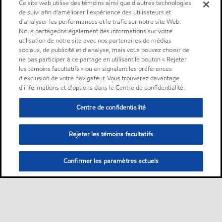
Ce site web utilise des témoins ainsi que d'autres technologies
de suivi afin d'améliorer l'expérience des utilisateurs et
d'analyser les performances et le trafic sur notre site Web.
Nous partageons également des informations sur votre
utilisation de notre site avec nos partenaires de médias
sociaux, de publicité et d'analyse, mais vous pouvez choisir de
ne pas participer à ce partage en utilisant le bouton « Rejeter
les témoins facultatifs » ou en signalant les préférences
d'exclusion de votre navigateur. Vous trouverez davantage
d'informations et d'options dans le Centre de confidentialité.
Centre de confidentialité
Rejeter les témoins facultatifs
Confirmer les paramètres actuels