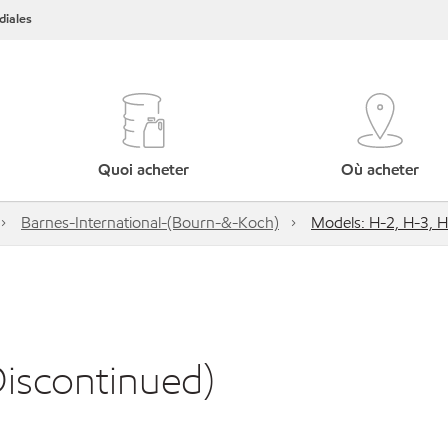
iales
Quoi acheter
Où acheter
Barnes-International-(Bourn-&-Koch)
Models: H-2, H-3, H
Discontinued)