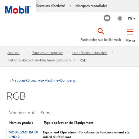
Secteurs d’activité
Marques mondiales
•
FR
Recherche sur le site web
Menu
Accueil
Pour les entreprises
Lubrifiants industriels
National-Broach-&-Machine-Company
RGB
National-Broach-&-Machine-Company
RGB
Machine-outil - Sens
Nom du produit
Type d’opération de l’équipement
MOBIL VACTRA OI
Equipment Operation : Conditions de fonctionnement sta
L NO 2
ndard du fabricant