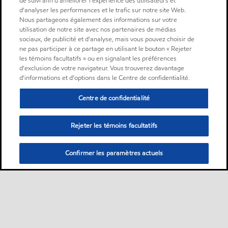
de suivi afin d'améliorer l'expérience des utilisateurs et
d'analyser les performances et le trafic sur notre site Web.
Nous partageons également des informations sur votre
utilisation de notre site avec nos partenaires de médias
sociaux, de publicité et d'analyse, mais vous pouvez choisir de
ne pas participer à ce partage en utilisant le bouton « Rejeter
les témoins facultatifs » ou en signalant les préférences
d'exclusion de votre navigateur. Vous trouverez davantage
d'informations et d'options dans le Centre de confidentialité.
Centre de confidentialité
Rejeter les témoins facultatifs
Confirmer les paramètres actuels