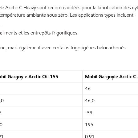
yle Arctic C Heavy sont recommandées pour la lubrification des cy
température ambiante sous zéro. Les applications types incluent:
.
liments et les entrepôts frigorifiques.
niac, mais également avec certains frigorigènes halocarbonés.
bil Gargoyle Arctic Oil 155
Mobil Gargoyle Arctic C
46
,0
46,0
2
-39
0
195
91
0,91