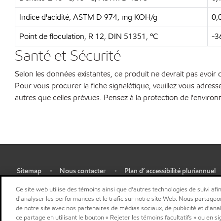
Indice d'acidité, ASTM D 974, mg KOH/g
0,
Point de floculation, R 12, DIN 51351, ºC
-3
Santé et Sécurité
Selon les données existantes, ce produit ne devrait pas avoir d
Pour vous procurer la fiche signalétique, veuillez vous adresse
autres que celles prévues. Pensez à la protection de l'envir
Sitemap
Nous contacter
Plan d’ accessibilité pluriannuel
•
•
•
Sélectionner une localisation
Ce site web utilise des témoins ainsi que d'autres technologies de suivi afin
d'analyser les performances et le trafic sur notre site Web. Nous partageo
de notre site avec nos partenaires de médias sociaux, de publicité et d'ana
ce partage en utilisant le bouton « Rejeter les témoins facultatifs » ou en s