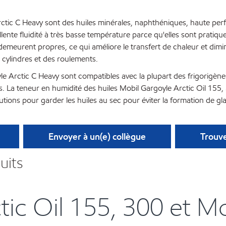
 Arctic C Heavy sont des huiles minérales, naphthéniques, haute p
lente fluidité à très basse température parce qu'elles sont pratiqu
emeurent propres, ce qui améliore le transfert de chaleur et dimin
s cylindres et des roulements.
le Arctic C Heavy sont compatibles avec la plupart des frigorigèn
s. La teneur en humidité des huiles Mobil Gargoyle Arctic Oil 155,
ions pour garder les huiles au sec pour éviter la formation de gla
Envoyer à un(e) collègue
Trouve
uits
tic Oil 155, 300 et Mo