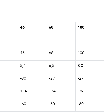
46
68
100
46
68
100
5,4
6,5
8,0
-30
-27
-27
154
174
186
-60
-60
-60