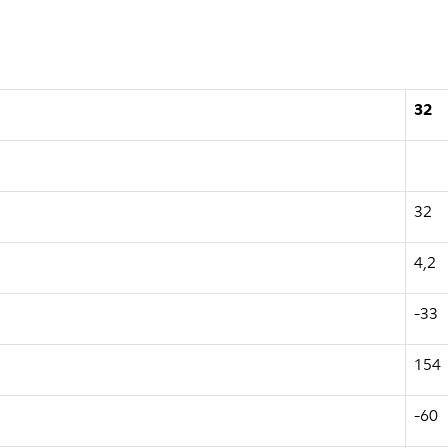
32
32
4,2
-33
154
-60