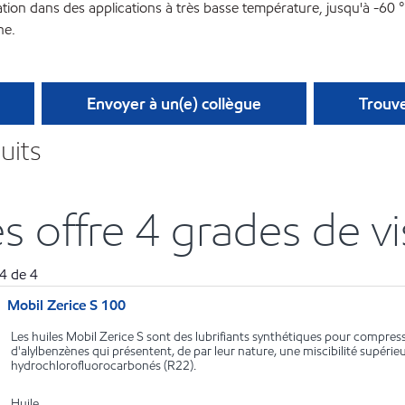
tion dans des applications à très basse température, jusqu'à -60 °C
ne.
Envoyer à un(e) collègue
Trouve
uits
s offre 4 grades de vi
4
de
4
Mobil Zerice S 100
Les huiles Mobil Zerice S sont des lubrifiants synthétiques pour compress
d'alylbenzènes qui présentent, de par leur nature, une miscibilité supérieu
hydrochlorofluorocarbonés (R22).
Huile