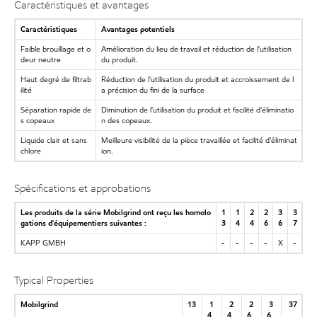
Caractéristiques et avantages
Caractéristiques
Avantages potentiels
Faible brouillage et o
Amélioration du lieu de travail et réduction de l'utilisation
deur neutre
du produit.
Haut degré de filtrab
Réduction de l'utilisation du produit et accroissement de l
ilité
a précision du fini de la surface
Séparation rapide de
Diminution de l'utilisation du produit et facilité d'éliminatio
s copeaux
n des copeaux.
Liquide clair et sans
Meilleure visibilité de la pièce travaillée et facilité d'éliminat
chlore
ion.
Spécifications et approbations
Les produits de la série Mobilgrind ont reçu les homolo
1
1
2
2
3
3
gations d'équipementiers suivantes :
3
4
4
6
6
7
KAPP GMBH
-
-
-
-
X
-
Typical Properties
Mobilgrind
13
1
2
2
3
37
4
4
6
6