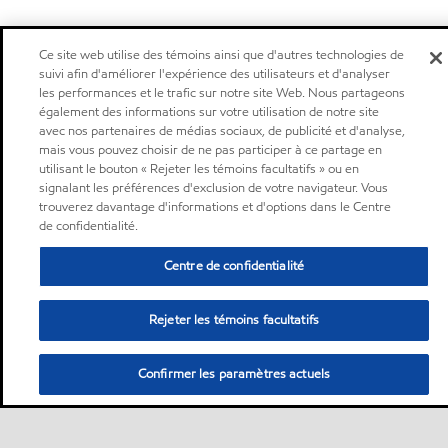
Ce site web utilise des témoins ainsi que d'autres technologies de
suivi afin d'améliorer l'expérience des utilisateurs et d'analyser
les performances et le trafic sur notre site Web. Nous partageons
également des informations sur votre utilisation de notre site
avec nos partenaires de médias sociaux, de publicité et d'analyse,
mais vous pouvez choisir de ne pas participer à ce partage en
utilisant le bouton « Rejeter les témoins facultatifs » ou en
signalant les préférences d'exclusion de votre navigateur. Vous
trouverez davantage d'informations et d'options dans le Centre
de confidentialité.
Centre de confidentialité
Rejeter les témoins facultatifs
Confirmer les paramètres actuels