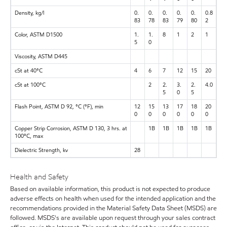
Density, kg/l
0.
0.
0.
0.
0.
0.8
83
78
83
79
80
2
Color, ASTM D1500
1.
1.
8
1
2
1
5
0
Viscosity, ASTM D445
cSt at 40°C
4
6
7
12
15
20
cSt at 100°C
2
2.
3.
2.
4.0
5
0
5
Flash Point, ASTM D 92, °C (°F), min
12
15
13
17
18
20
0
0
0
0
0
0
Copper Strip Corrosion, ASTM D 130, 3 hrs. at
1B
1B
1B
1B
1B
100°C, max
Dielectric Strength, kv
28
Health and Safety
Based on available information, this product is not expected to produce
adverse effects on health when used for the intended application and the
recommendations provided in the Material Safety Data Sheet (MSDS) are
followed. MSDS's are available upon request through your sales contract