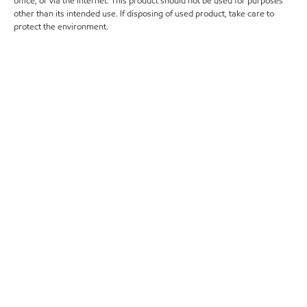
office, or via the Internet. This product should not be used for purposes
other than its intended use. If disposing of used product, take care to
protect the environment.