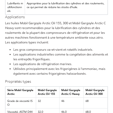
Lubrifiants m
Appropriées pour la lubrification des cylindres et des roulements,
ultifonctionn
ce qui permet de réduire les stocks d'huile.
els
Applications
Les huiles Mobil Gargoyle Arctic Oil 155, 300 et Mobil Gargoyle Arctic C
Heavy sont recommandées pour la lubrification des cylindres et des
roulements de la plupart des compresseurs de réfrigération et pour les
autres machines fonctionnant à une température ambiante sous zéro.
Les applications types incluent:
Les gros compresseurs va-et-vient et rotatifs industriels.
Les applications industrielles comme la congélation des aliments et
les entrepôts frigorifiques.
Les applications de réfrigération marines.
Utilisées principalement avec les frigorigènes à l'ammoniac, mais
également avec certains frigorigènes halocarbonés.
Propriétés types
Série Mobil Gargoyle
Mobil Gargoyle
Mobil Gargoyle
Mobil Gargoyle
Arctic
Arctic Oil 155
Arctic C Heavy
Arctic Oil 300
Grade de viscosité IS
32
46
68
O
Viscosité, ASTM D44
32,0
46,0
68,0