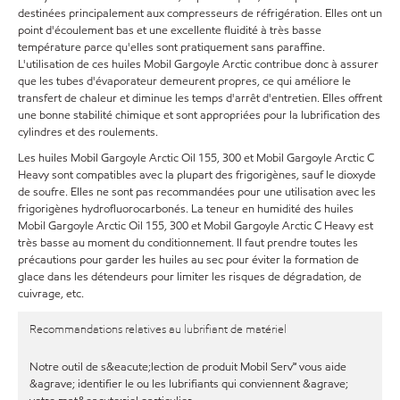
destinées principalement aux compresseurs de réfrigération. Elles ont un
point d'écoulement bas et une excellente fluidité à très basse
température parce qu'elles sont pratiquement sans paraffine.
L'utilisation de ces huiles Mobil Gargoyle Arctic contribue donc à assurer
que les tubes d'évaporateur demeurent propres, ce qui améliore le
transfert de chaleur et diminue les temps d'arrêt d'entretien. Elles offrent
une bonne stabilité chimique et sont appropriées pour la lubrification des
cylindres et des roulements.
Les huiles Mobil Gargoyle Arctic Oil 155, 300 et Mobil Gargoyle Arctic C
Heavy sont compatibles avec la plupart des frigorigènes, sauf le dioxyde
de soufre. Elles ne sont pas recommandées pour une utilisation avec les
frigorigènes hydrofluorocarbonés. La teneur en humidité des huiles
Mobil Gargoyle Arctic Oil 155, 300 et Mobil Gargoyle Arctic C Heavy est
très basse au moment du conditionnement. Il faut prendre toutes les
précautions pour garder les huiles au sec pour éviter la formation de
glace dans les détendeurs pour limiter les risques de dégradation, de
cuivrage, etc.
Recommandations relatives au lubrifiant de matériel
Notre outil de s&eacute;lection de produit Mobil Serv℠ vous aide
&agrave; identifier le ou les lubrifiants qui conviennent &agrave;