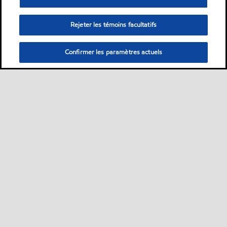
Rejeter les témoins facultatifs
Confirmer les paramètres actuels
Sitemap
Nous contacter
Plan d’ accessibilité pluriannuel
•
•
•