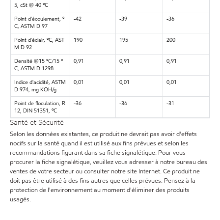
5, cSt @ 40 ºC
Point d'écoulement, º
-42
-39
-36
C, ASTM D 97
Point d'éclair, ºC, AST
190
195
200
M D 92
Densité @15 ºC/15 °
0,91
0,91
0,91
C, ASTM D 1298
Indice d'acidité, ASTM
0,01
0,01
0,01
D 974, mg KOH/g
Point de floculation, R
-36
-36
-31
12, DIN 51351, ºC
Santé et Sécurité
Selon les données existantes, ce produit ne devrait pas avoir d'effets
nocifs sur la santé quand il est utilisé aux fins prévues et selon les
recommandations figurant dans sa fiche signalétique. Pour vous
procurer la fiche signalétique, veuillez vous adresser à notre bureau des
ventes de votre secteur ou consulter notre site Internet. Ce produit ne
doit pas être utilisé à des fins autres que celles prévues. Pensez à la
protection de l'environnement au moment d'éliminer des produits
usagés.