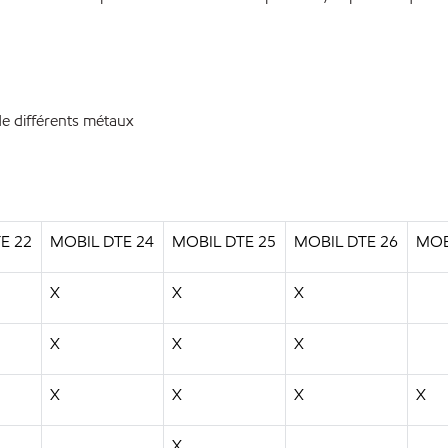
 différents métaux
E 22
MOBIL DTE 24
MOBIL DTE 25
MOBIL DTE 26
MOB
X
X
X
X
X
X
X
X
X
X
X