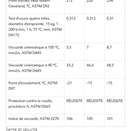
Point d’éclair, vase ouvert
212
226
254
Cleveland, °C, ASTM D92
Test d’usure quatre billes,
0,312
0,312
0,31
diamètre d’empreinte, 15 kg, 1
200 tr/mn, 1 h, 75 °C, mm, ASTM
D4172
Viscosité cinématique à 100 °C,
5,5
7
8,7
mm2/s, ASTM D445
Viscosité cinématique à 40 °C,
33,2
46,6
68,5
mm2/s, ASTM D445
Point d'écoulement, °C, ASTM
-21
-15
-15
D97
Protection contre la rouille,
RÉUSSITE
RÉUSSITE
RÉUSSITE
procédure A, ASTM D665
Indice de viscosité, ASTM 2270
106
105
101
Santé et sécurité