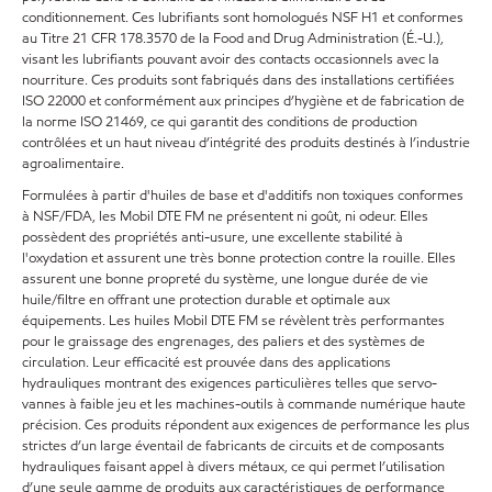
conditionnement. Ces lubrifiants sont homologués NSF H1 et conformes
au Titre 21 CFR 178.3570 de la Food and Drug Administration (É.-U.),
visant les lubrifiants pouvant avoir des contacts occasionnels avec la
nourriture. Ces produits sont fabriqués dans des installations certifiées
ISO 22000 et conformément aux principes d’hygiène et de fabrication de
la norme ISO 21469, ce qui garantit des conditions de production
contrôlées et un haut niveau d’intégrité des produits destinés à l’industrie
agroalimentaire.
Formulées à partir d'huiles de base et d'additifs non toxiques conformes
à NSF/FDA, les Mobil DTE FM ne présentent ni goût, ni odeur. Elles
possèdent des propriétés anti-usure, une excellente stabilité à
l'oxydation et assurent une très bonne protection contre la rouille. Elles
assurent une bonne propreté du système, une longue durée de vie
huile/filtre en offrant une protection durable et optimale aux
équipements. Les huiles Mobil DTE FM se révèlent très performantes
pour le graissage des engrenages, des paliers et des systèmes de
circulation. Leur efficacité est prouvée dans des applications
hydrauliques montrant des exigences particulières telles que servo-
vannes à faible jeu et les machines-outils à commande numérique haute
précision. Ces produits répondent aux exigences de performance les plus
strictes d’un large éventail de fabricants de circuits et de composants
hydrauliques faisant appel à divers métaux, ce qui permet l’utilisation
d’une seule gamme de produits aux caractéristiques de performance