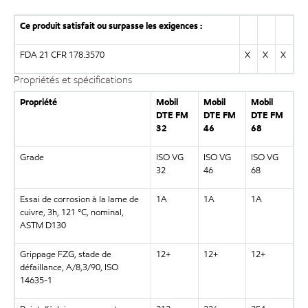
Ce produit satisfait ou surpasse les exigences :
FDA 21 CFR 178.3570
X
X
X
Propriétés et spécifications
Propriété
Mobil
Mobil
Mobil
DTE FM
DTE FM
DTE FM
32
46
68
Grade
ISO VG
ISO VG
ISO VG
32
46
68
Essai de corrosion à la lame de
1A
1A
1A
cuivre, 3h, 121 °C, nominal,
ASTM D130
Grippage FZG, stade de
12+
12+
12+
défaillance, A/8,3/90, ISO
14635-1