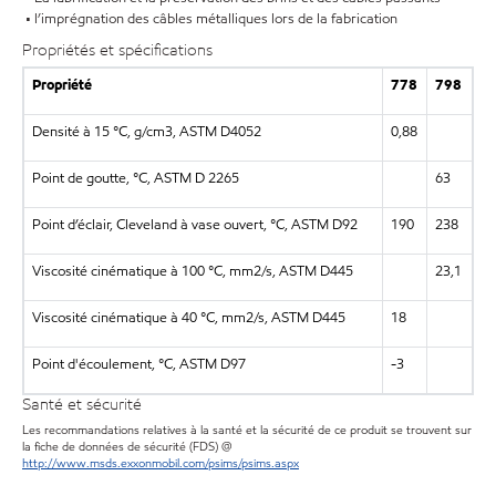
• l’imprégnation des câbles métalliques lors de la fabrication
Propriétés et spécifications
Propriété
778
798
Densité à 15 °C, g/cm3, ASTM D4052
0,88
Point de goutte, °C, ASTM D 2265
63
Point d’éclair, Cleveland à vase ouvert, °C, ASTM D92
190
238
Viscosité cinématique à 100 °C, mm2/s, ASTM D445
23,1
Viscosité cinématique à 40 °C, mm2/s, ASTM D445
18
Point d'écoulement, °C, ASTM D97
-3
Santé et sécurité
Les recommandations relatives à la santé et la sécurité de ce produit se trouvent sur
la fiche de données de sécurité (FDS) @
http://www.msds.exxonmobil.com/psims/psims.aspx