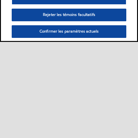
Rejeter les témoins facultatifs
Confirmer les paramètres actuels
Sitemap
Nous contacter
Plan d’ accessibilité pluriannuel
•
•
•