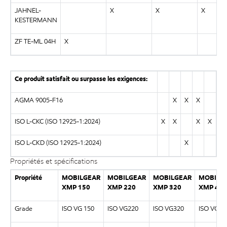
JAHNEL-
X
X
X
KESTERMANN
ZF TE-ML 04H
X
Ce produit satisfait ou surpasse les exigences:
AGMA 9005-F16
X
X
X
ISO L-CKC (ISO 12925-1:2024)
X
X
X
X
ISO L-CKD (ISO 12925-1:2024)
X
Propriétés et spécifications
Propriété
MOBILGEAR
MOBILGEAR
MOBILGEAR
MOBILG
XMP 150
XMP 220
XMP 320
XMP 460
Grade
ISO VG 150
ISO VG220
ISO VG320
ISO VG46