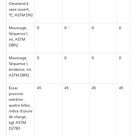
Cleveland à
vase ouvert,
°C, ASTM D92
Moussage,
0
0
0
0
Séquence I,
ml, ASTM
D892
Moussage,
0
0
0
0
Séquence I,
tendance, ml,
ASTM D892
Essai
45
45
45
45
pression
extrême
quatre billes,
indice d’usure
de charge,
kgf, ASTM
D2783