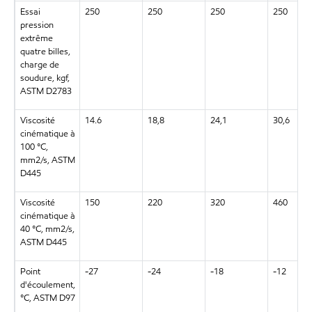
Essai
250
250
250
250
pression
extrême
quatre billes,
charge de
soudure, kgf,
ASTM D2783
Viscosité
14.6
18,8
24,1
30,6
cinématique à
100 °C,
mm2/s, ASTM
D445
Viscosité
150
220
320
460
cinématique à
40 °C, mm2/s,
ASTM D445
Point
-27
-24
-18
-12
d'écoulement,
°C, ASTM D97