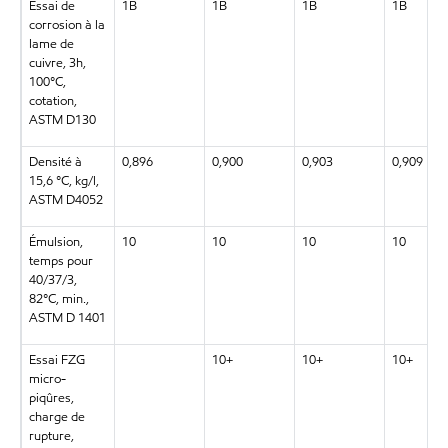
Essai de
1B
1B
1B
1B
corrosion à la
lame de
cuivre, 3h,
100°C,
cotation,
ASTM D130
Densité à
0,896
0,900
0,903
0,909
15,6 °C, kg/l,
ASTM D4052
Émulsion,
10
10
10
10
temps pour
40/37/3,
82°C, min.,
ASTM D 1401
Essai FZG
10+
10+
10+
micro-
piqûres,
charge de
rupture,