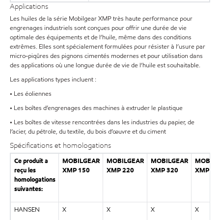
Applications
Les huiles de la série Mobilgear XMP très haute performance pour
engrenages industriels sont conçues pour offrir une durée de vie
optimale des équipements et de l’huile, même dans des conditions
extrêmes. Elles sont spécialement formulées pour résister à l’usure par
micro-piqûres des pignons cimentés modernes et pour utilisation dans
des applications où une longue durée de vie de l’huile est souhaitable.
Les applications types incluent :
• Les éoliennes
• Les boîtes d’engrenages des machines à extruder le plastique
• Les boîtes de vitesse rencontrées dans les industries du papier, de
l’acier, du pétrole, du textile, du bois d’œuvre et du ciment
Spécifications et homologations
Ce produit a
MOBILGEAR
MOBILGEAR
MOBILGEAR
MOBILG
reçu les
XMP 150
XMP 220
XMP 320
XMP 46
homologations
suivantes:
HANSEN
X
X
X
X