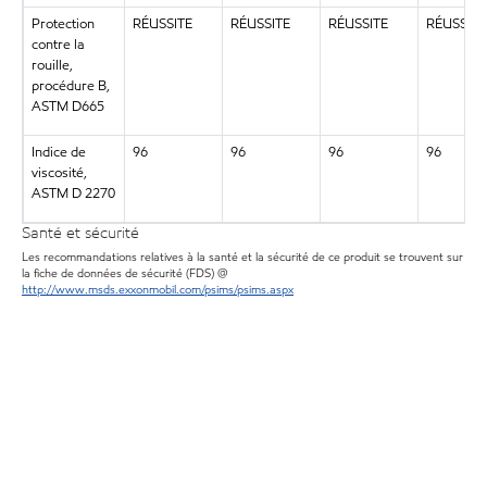
Protection
RÉUSSITE
RÉUSSITE
RÉUSSITE
RÉUSSITE
contre la
rouille,
procédure B,
ASTM D665
Indice de
96
96
96
96
viscosité,
ASTM D 2270
Santé et sécurité
Les recommandations relatives à la santé et la sécurité de ce produit se trouvent sur
la fiche de données de sécurité (FDS) @
http://www.msds.exxonmobil.com/psims/psims.aspx