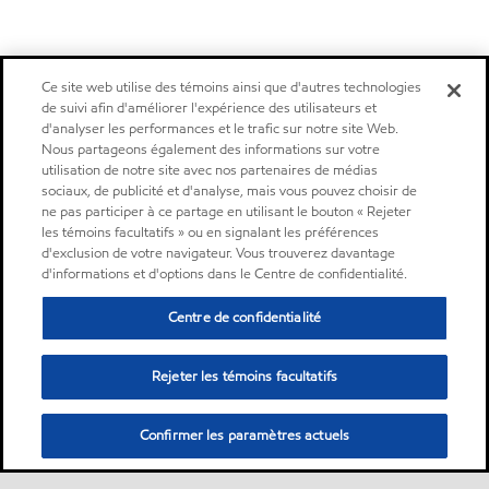
Ce site web utilise des témoins ainsi que d'autres technologies
de suivi afin d'améliorer l'expérience des utilisateurs et
d'analyser les performances et le trafic sur notre site Web.
Nous partageons également des informations sur votre
utilisation de notre site avec nos partenaires de médias
sociaux, de publicité et d'analyse, mais vous pouvez choisir de
ne pas participer à ce partage en utilisant le bouton « Rejeter
les témoins facultatifs » ou en signalant les préférences
d'exclusion de votre navigateur. Vous trouverez davantage
d'informations et d'options dans le Centre de confidentialité.
Centre de confidentialité
Rejeter les témoins facultatifs
Confirmer les paramètres actuels