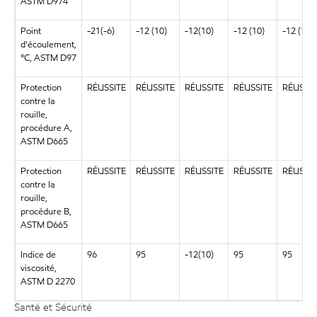
ASTM D974
Point
-21(-6)
-12 (10)
-12(10)
-12 (10)
-12 (10)
d'écoulement,
°C, ASTM D97
Protection
RÉUSSITE
RÉUSSITE
RÉUSSITE
RÉUSSITE
RÉUSSIT
contre la
rouille,
procédure A,
ASTM D665
Protection
RÉUSSITE
RÉUSSITE
RÉUSSITE
RÉUSSITE
RÉUSSIT
contre la
rouille,
procédure B,
ASTM D665
Indice de
96
95
-12(10)
95
95
viscosité,
ASTM D 2270
Santé et Sécurité