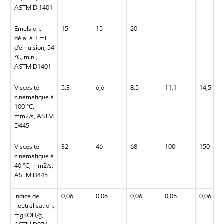
ASTM D 1401
Émulsion,
15
15
20
délai à 3 ml
d’émulsion, 54
°C, min.,
ASTM D1401
Viscosité
5,3
6,6
8,5
11,1
14,5
cinématique à
100 °C,
mm2/s, ASTM
D445
Viscosité
32
46
68
100
150
cinématique à
40 °C, mm2/s,
ASTM D445
Indice de
0,06
0,06
0,06
0,06
0,06
neutralisation,
mgKOH/g,