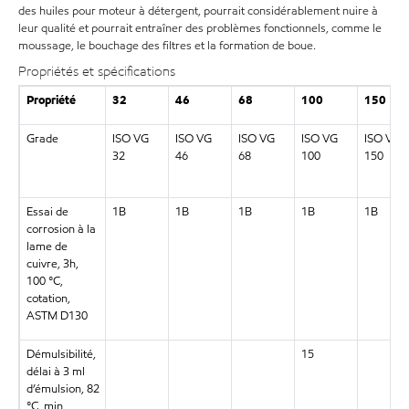
des huiles pour moteur à détergent, pourrait considérablement nuire à
leur qualité et pourrait entraîner des problèmes fonctionnels, comme le
moussage, le bouchage des filtres et la formation de boue.
Propriétés et spécifications
Propriété
32
46
68
100
150
Grade
ISO VG
ISO VG
ISO VG
ISO VG
ISO VG
32
46
68
100
150
Essai de
1B
1B
1B
1B
1B
corrosion à la
lame de
cuivre, 3h,
100 °C,
cotation,
ASTM D130
Démulsibilité,
15
délai à 3 ml
d’émulsion, 82
°C, min.,