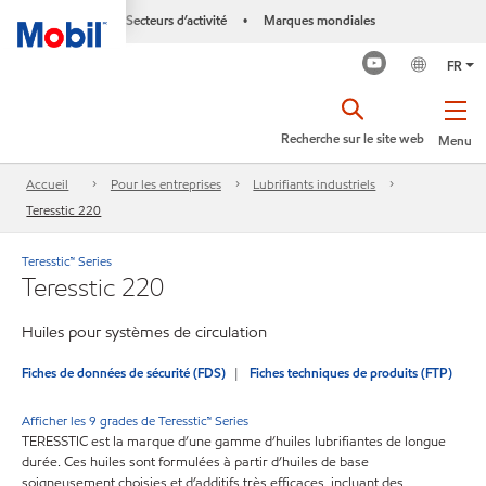
Secteurs d’activité
Marques mondiales
•
FR
Recherche sur le site web
Menu
Accueil
Pour les entreprises
Lubrifiants industriels
Teresstic 220
Teresstic™ Series
Teresstic 220
Huiles pour systèmes de circulation
Fiches de données de sécurité (FDS)
Fiches techniques de produits (FTP)
Afficher les 9 grades de Teresstic™ Series
TERESSTIC est la marque d’une gamme d’huiles lubrifiantes de longue
durée. Ces huiles sont formulées à partir d’huiles de base
soigneusement choisies et d’additifs très efficaces, incluant des