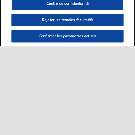
Centre de confidentialité
Rejeter les témoins facultatifs
Confirmer les paramètres actuels
Sitemap
Nous contacter
Plan d’ accessibilité pluriannuel
•
•
•