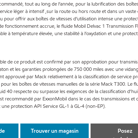
ecommandé, tout au long de l’année, pour la lubrification des boîtes
ervice léger à intensif ,sur la route ou hors route et dans un vaste 
pour offrir aux boîtes de vitesses d’utilisation intense une protec
 fonctionnement accrue, le fluide Mobil Delvac 1 Transmission Fl
 à température élevée, une stabilité à l’oxydation et une protec
e de ce produit est confirmé par son approbation pour transmis
aton et les garanties prolongées de 750 000 miles avec une vidan
ent approuvé par Mack relativement à la classification de service 
pour les boîtes de vitesses manuelles de la série Mack T300. Le fl
id 40 respecte ou surpasse les exigences de la classification d’hui
est recommandé par ExxonMobil dans le cas des transmissions et d
 une protection API Service GL-1 à GL-4 (non-EP).
 de
Trouver un magasin
Posez