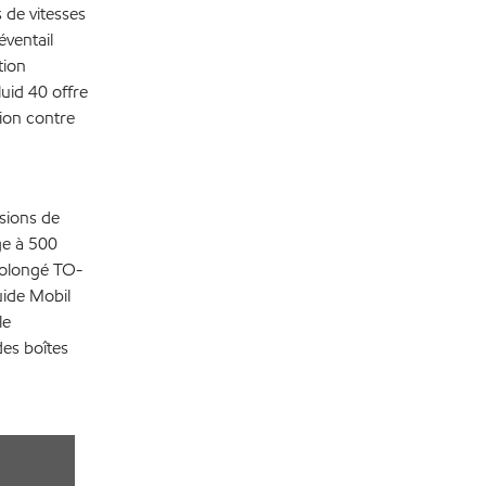
 de vitesses
éventail
tion
uid 40 offre
tion contre
sions de
ge à 500
prolongé TO-
uide Mobil
le
es boîtes