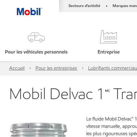
Secteurs d’activité
Marques mond
•
Pour les véhicules personnels
Entreprise
Accueil
Pour les entreprises
Lubrifiants commercia
Mobil Delvac 1🅪 Tra
Le fluide Mobil Delvac™ 
vitesse manuelle, appro
les plus rigoureuses spéc