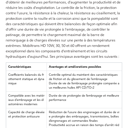
d'obtenir de meilleures performances, d'augmenter la productivité et de
réduire les coûts d'exploitation. Le contrôle de la friction, la protection
contre l'usure, la résistance à la chaleur, la résistance au cisaillement, la
protection contre la rouille et la corrosion ainsi que la pompabilité sont
des caractéristiques qui doivent être balancées de façon optimale afin
d'offrir une durée de vie prolongée à l'embrayage, de contrôler le
patinage, de permettre le chargement maximal de la barre de
remorquage à de charges élevées sur une pente à des températures
extrêmes. Mobiltrans HD 10W, 30, 50 et 60 offrent un rendement
exceptionnel dans les composants d'entraînement et les circuits
hydrauliques d'aujourd'hui. Ses principaux avantages sont les suivants :
Caractéristiques
Avantages et améliorations possibles
Coefficients balancés du fr
Contrôle optimal du maintient des caractéristiques
ottement statique et dyna
de friction et du glissement de l'embrayage
mique
Durée de vie de l’embrayage prolongée comparée a
ux meilleures huiles API CD/TO-2
Compatible avec les matér
Durée de vie prolongée de l’embrayage et meilleure
iaux d'embrayage et les él
performance
astomères modernes
Capacité de charge élevée
Réduction de l’usure des engrenages et durée de vi
et protection antiusure
e prolongée des embrayages, transmissions, boîtes
d’engrenages et commandes finales
Productivité accrue en raison des temps d’arrêt réd