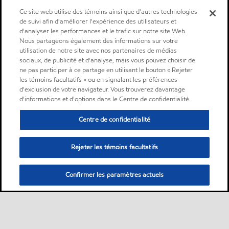
Ce site web utilise des témoins ainsi que d'autres technologies
de suivi afin d'améliorer l'expérience des utilisateurs et
d'analyser les performances et le trafic sur notre site Web.
Nous partageons également des informations sur votre
utilisation de notre site avec nos partenaires de médias
sociaux, de publicité et d'analyse, mais vous pouvez choisir de
ne pas participer à ce partage en utilisant le bouton « Rejeter
les témoins facultatifs » ou en signalant les préférences
d'exclusion de votre navigateur. Vous trouverez davantage
d'informations et d'options dans le Centre de confidentialité.
Centre de confidentialité
Rejeter les témoins facultatifs
Confirmer les paramètres actuels