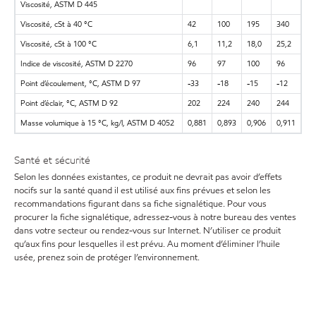
Viscosité, ASTM D 445
Viscosité, cSt à 40 °C
42
100
195
340
Viscosité, cSt à 100 °C
6,1
11,2
18,0
25,2
Indice de viscosité, ASTM D 2270
96
97
100
96
Point d’écoulement, °C, ASTM D 97
-33
-18
-15
-12
Point d’éclair, °C, ASTM D 92
202
224
240
244
Masse volumique à 15 °C, kg/l, ASTM D 4052
0,881
0,893
0,906
0,911
Santé et sécurité
Selon les données existantes, ce produit ne devrait pas avoir d’effets
nocifs sur la santé quand il est utilisé aux fins prévues et selon les
recommandations figurant dans sa fiche signalétique. Pour vous
procurer la fiche signalétique, adressez-vous à notre bureau des ventes
dans votre secteur ou rendez-vous sur Internet. N’utiliser ce produit
qu’aux fins pour lesquelles il est prévu. Au moment d’éliminer l’huile
usée, prenez soin de protéger l’environnement.