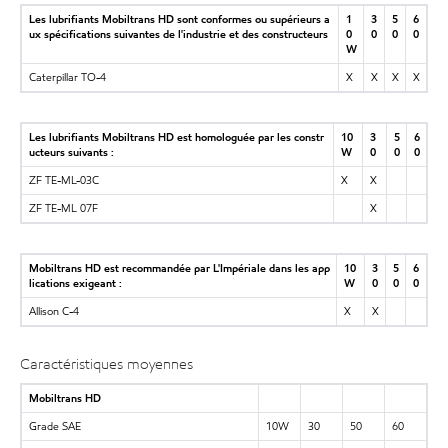
Les lubrifiants Mobiltrans HD sont conformes ou supérieurs a
1
3
5
6
ux spécifications suivantes de l'industrie et des constructeurs
0
0
0
0
W
Caterpillar TO-4
X
X
X
X
Les lubrifiants Mobiltrans HD est homologuée par les constr
10
3
5
6
ucteurs suivants :
W
0
0
0
ZF TE-ML-03C
X
X
ZF TE-ML 07F
X
Mobiltrans HD est recommandée par L'Impériale dans les app
10
3
5
6
lications exigeant :
W
0
0
0
Allison C-4
X
X
Caractéristiques moyennes
Mobiltrans HD
Grade SAE
10W
30
50
60