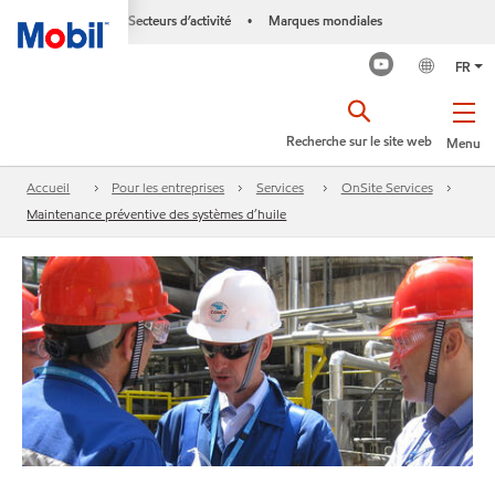
Secteurs d’activité
Marques mondiales
•
FR
Recherche sur le site web
Menu
Accueil
Pour les entreprises
Services
OnSite Services
Maintenance préventive des systèmes d’huile