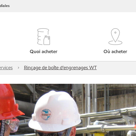
iales
Quoi acheter
Où acheter
rvices
Rinçage de boîte d’engrenages WT