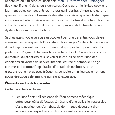
acheteurs qui utilisent les lubrifiants
Mobil 1 Performance Prolongéee
🅪
(les « lubrifiants ») dans leurs véhicules. Cette garantie limitée couvre le
lubrifiant et les composants du moteur qu’il lubrifie. L’Impériale garantit
que ses lubrifiants sont exempts de défectuosités et que le lubrifiant que
vous avez acheté protégera les composants lubrifiés du moteur de votre
véhicule contre toute défaillance causée par une défectuosité ou un
dysfonctionnement du lubrifiant.
Sachez que si votre véhicule est couvert par une garantie, vous devez
observer les consignes de l’indicateur de vidange d’huile et la fréquence
de vidange figurant dans votre manuel du propriétaire pour éviter tout
problème à l’égard de la garantie de votre véhicule. Suivez les consignes
du manuel du propriétaire si le véhicule est utilisé dans l’une des
conditions suivantes de service intensif : course automobile, usage
commercial comme l’exploitation d’un taxi, d’une limousine, etc.;
tractions ou remorquages fréquents; conduite en milieu extrêmement
poussiéreux ou sale; marche au ralenti excessive.
Éléments exclus de la garantie
Cette garantie limitée exclut :
Les lubrifiants utilisés dans de l’équipement mécanique
défectueux où la défectuosité résulte d’une utilisation excessive,
d’une négligence, d’un abus, de dommages découlant d’un
incident, de l’expédition ou d’un accident, ou encore de la