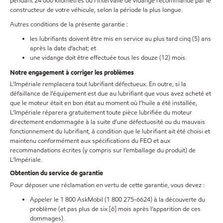
pendant 24 000 kilomètres ou l’intervalle de vidange recommandé par le
constructeur de votre véhicule, selon la période la plus longue.
Autres conditions de la présente garantie :
les lubrifiants doivent être mis en service au plus tard cinq (5) ans
après la date d’achat; et
une vidange doit être effectuée tous les douze (12) mois.
Notre engagement à corriger les problèmes
L’Impériale remplacera tout lubrifiant défectueux. En outre, si la
défaillance de l’équipement est due au lubrifiant que vous avez acheté et
que le moteur était en bon état au moment où l’huile a été installée,
L’Impériale réparera gratuitement toute pièce lubrifiée du moteur
directement endommagée à la suite d’une défectuosité ou du mauvais
fonctionnement du lubrifiant, à condition que le lubrifiant ait été choisi et
maintenu conformément aux spécifications du FEO et aux
recommandations écrites (y compris sur l’emballage du produit) de
L’Impériale.
Obtention du service de garantie
Pour déposer une réclamation en vertu de cette garantie, vous devez :
Appeler le 1 800 AskMobil (1 800 275-6624) à la découverte du
problème (et pas plus de six [6] mois après l’apparition de ces
dommages).