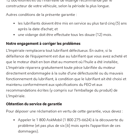
12 000 kilomètres ou l’intervalle de vidange recommandé par le
constructeur de votre véhicule, selon la période la plus longue.
Autres conditions de la présente garantie :
les lubrifiants doivent être mis en service au plus tard cinq (5) ans
après la date d’achat; et
une vidange doit être effectuée tous les douze (12) mois.
Notre engagement à corriger les problèmes
L’Impériale remplacera tout lubrifiant défectueux. En outre, si la
défaillance de l’équipement est due au lubrifiant que vous avez acheté et
que le moteur était en bon état au moment où l’huile a été installée,
L’Impériale réparera gratuitement toute pièce lubrifiée du moteur
directement endommagée à la suite d’une défectuosité ou du mauvais
fonctionnement du lubrifiant, à condition que le lubrifiant ait été choisi et
maintenu conformément aux spécifications du FEO et aux
recommandations écrites (y compris sur l’emballage du produit) de
L’Impériale.
Obtention du service de garantie
Pour déposer une réclamation en vertu de cette garantie, vous devez :
Appeler le 1 800 AskMobil (1 800 275-6624) à la découverte du
problème (et pas plus de six [6] mois après l’apparition de ces
dommages).