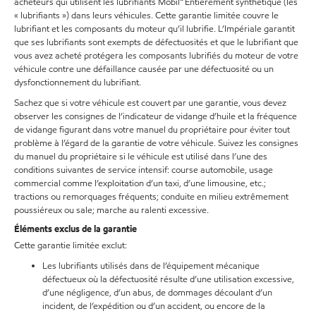
acheteurs qui utilisent les lubrifiants Mobil🅪 Entièrement synthétique (les
« lubrifiants ») dans leurs véhicules. Cette garantie limitée couvre le
lubrifiant et les composants du moteur qu’il lubrifie. L’Impériale garantit
que ses lubrifiants sont exempts de défectuosités et que le lubrifiant que
vous avez acheté protégera les composants lubrifiés du moteur de votre
véhicule contre une défaillance causée par une défectuosité ou un
dysfonctionnement du lubrifiant.
Sachez que si votre véhicule est couvert par une garantie, vous devez
observer les consignes de l’indicateur de vidange d’huile et la fréquence
de vidange figurant dans votre manuel du propriétaire pour éviter tout
problème à l’égard de la garantie de votre véhicule. Suivez les consignes
du manuel du propriétaire si le véhicule est utilisé dans l’une des
conditions suivantes de service intensif: course automobile, usage
commercial comme l’exploitation d’un taxi, d’une limousine, etc.;
tractions ou remorquages fréquents; conduite en milieu extrêmement
poussiéreux ou sale; marche au ralenti excessive.
Éléments exclus de la garantie
Cette garantie limitée exclut:
Les lubrifiants utilisés dans de l’équipement mécanique
défectueux où la défectuosité résulte d’une utilisation excessive,
d’une négligence, d’un abus, de dommages découlant d’un
incident, de l’expédition ou d’un accident, ou encore de la