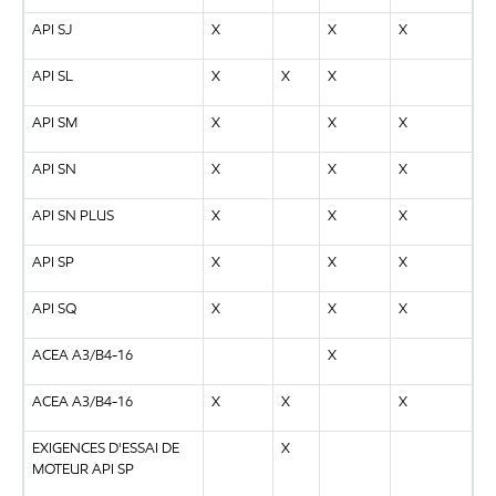
API SJ
X
X
X
API SL
X
X
X
API SM
X
X
X
API SN
X
X
X
API SN PLUS
X
X
X
API SP
X
X
X
API SQ
X
X
X
ACEA A3/B4-16
X
ACEA A3/B4-16
X
X
X
EXIGENCES D'ESSAI DE
X
MOTEUR API SP