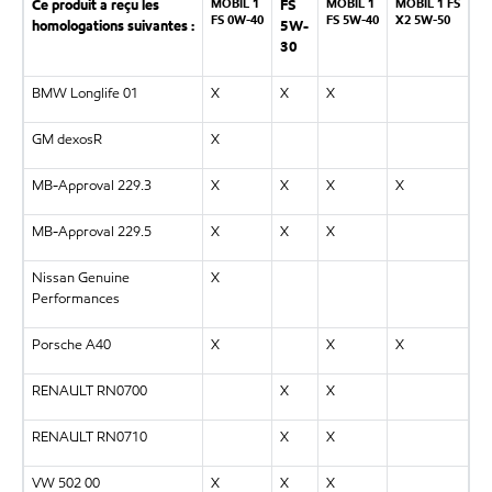
MOBIL 1
MOBIL 1
MOBIL 1 FS
Ce produit a reçu les
FS
FS 0W-40
FS 5W-40
X2 5W-50
homologations suivantes :
5W-
30
BMW Longlife 01
X
X
X
GM dexosR
X
MB-Approval 229.3
X
X
X
X
MB-Approval 229.5
X
X
X
Nissan Genuine
X
Performances
Porsche A40
X
X
X
RENAULT RN0700
X
X
RENAULT RN0710
X
X
VW 502 00
X
X
X