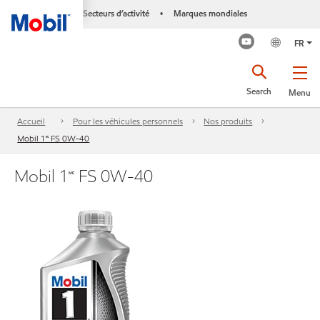
Secteurs d’activité
Marques mondiales
•
FR
Search
Menu
Accueil
Pour les véhicules personnels
Nos produits
Mobil 1🅪 FS 0W-40
Mobil 1🅪 FS 0W-40