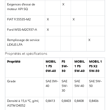
Exigences d’essai de
X
moteur API SQ
FIAT 9.55535-M2
X
X
Ford WSS-M2C937-A
X
Remplissage de service
X
LEXUS LFA
Propriétés et spécifications
Propriété
MOBIL
FS
MOBIL
MOBIL 1
1 FS
5W-
1 FS
FS X2
0W-40
30
5W-40
5W-50
Grade
SAE 0W-
SAE
SAE
SAE 5W-
40
5W-
5W-40
50
30
Densité à 15,6 °C, g/ml,
0,8413
0,8403
0,8408
0,8406
ASTM D4052