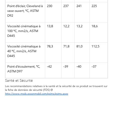
Point d’éclair, Cleveland à
230
237
241
225
vase ouvert, °C, ASTM
D92
Viscosité cinématique à
13,8
12,2
13,2
18,6
100 °C, mm2/s, ASTM
D445
Viscosité cinématique à
78,3
71,8
81,0
112,5
40 °C, mm2/s, ASTM
D445
Point d'écoulement, °C,
-42
-39
-40
-37
ASTM D97
Santé et Sécurité
Les recommandations relatives à la santé et la sécurité de ce produit se trouvent sur
la fiche de données de sécurité (FDS) @
http://www.msds.exxonmobil.com/psims/psims.aspx