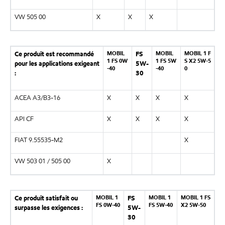
VW 505 00
X
X
X
MOBIL
MOBIL
MOBIL 1 F
Ce produit est recommandé
FS
1 FS 0W
1 FS 5W
S X2 5W-5
pour les applications exigeant
5W-
-40
-40
0
:
30
ACEA A3/B3-16
X
X
X
X
API CF
X
X
X
X
FIAT 9.55535-M2
X
VW 503 01 / 505 00
X
MOBIL 1
MOBIL 1
MOBIL 1 FS
Ce produit satisfait ou
FS
FS 0W-40
FS 5W-40
X2 5W-50
surpasse les exigences :
5W-
30