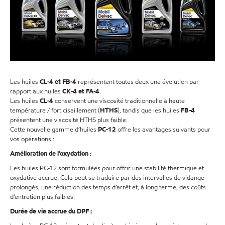
Les huiles
CL‑4 et FB‑4
représentent toutes deux une évolution par
rapport aux huiles
CK‑4 et FA‑4
.
Les huiles
CL‑4
conservent une viscosité traditionnelle à haute
température / fort cisaillement (
HTHS
), tandis que les huiles
FB‑4
présentent une viscosité HTHS plus faible.
Cette nouvelle gamme d’huiles
PC‑12
offre les avantages suivants pour
vos opérations :
Amélioration de l’oxydation :
Les huiles PC‑12 sont formulées pour offrir une stabilité thermique et
oxydative accrue. Cela peut se traduire par des intervalles de vidange
prolongés, une réduction des temps d’arrêt et, à long terme, des coûts
d’entretien plus faibles.
Durée de vie accrue du DPF :