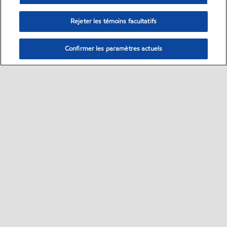
Rejeter les témoins facultatifs
Confirmer les paramètres actuels
Sitemap
Nous contacter
Plan d’ accessibilité pluriannuel
•
•
•