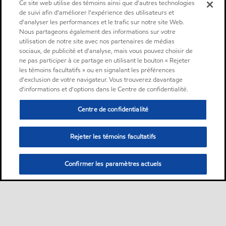
Ce site web utilise des témoins ainsi que d'autres technologies
de suivi afin d'améliorer l'expérience des utilisateurs et
d'analyser les performances et le trafic sur notre site Web.
Nous partageons également des informations sur votre
utilisation de notre site avec nos partenaires de médias
sociaux, de publicité et d'analyse, mais vous pouvez choisir de
ne pas participer à ce partage en utilisant le bouton « Rejeter
les témoins facultatifs » ou en signalant les préférences
d'exclusion de votre navigateur. Vous trouverez davantage
d'informations et d'options dans le Centre de confidentialité.
Centre de confidentialité
Rejeter les témoins facultatifs
Confirmer les paramètres actuels