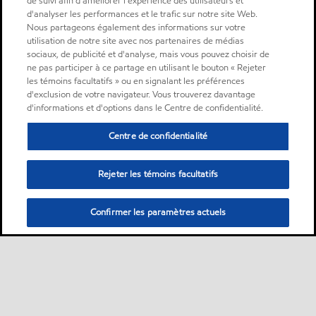
de suivi afin d'améliorer l'expérience des utilisateurs et
d'analyser les performances et le trafic sur notre site Web.
Nous partageons également des informations sur votre
utilisation de notre site avec nos partenaires de médias
sociaux, de publicité et d'analyse, mais vous pouvez choisir de
ne pas participer à ce partage en utilisant le bouton « Rejeter
les témoins facultatifs » ou en signalant les préférences
d'exclusion de votre navigateur. Vous trouverez davantage
d'informations et d'options dans le Centre de confidentialité.
Centre de confidentialité
Rejeter les témoins facultatifs
Confirmer les paramètres actuels