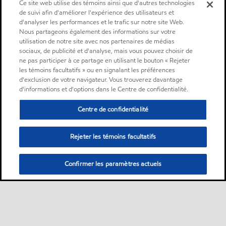
Ce site web utilise des témoins ainsi que d'autres technologies
de suivi afin d'améliorer l'expérience des utilisateurs et
d'analyser les performances et le trafic sur notre site Web.
Nous partageons également des informations sur votre
utilisation de notre site avec nos partenaires de médias
sociaux, de publicité et d'analyse, mais vous pouvez choisir de
ne pas participer à ce partage en utilisant le bouton « Rejeter
les témoins facultatifs » ou en signalant les préférences
d'exclusion de votre navigateur. Vous trouverez davantage
d'informations et d'options dans le Centre de confidentialité.
Centre de confidentialité
Rejeter les témoins facultatifs
Confirmer les paramètres actuels