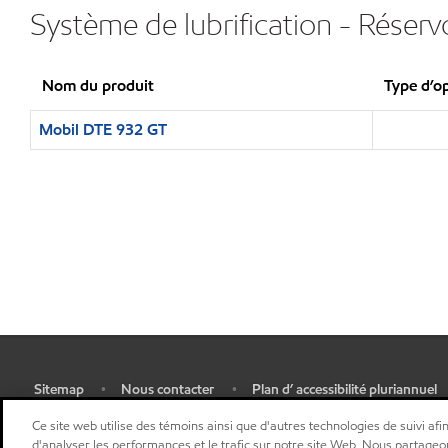
Système de lubrification - Réservo
Nom du produit
Type d’o
Mobil DTE 932 GT
Sitemap
Nous contacter
Plan d’ accessibilité pluriannuel
•
•
•
Sélectionner une localisation
Ce site web utilise des témoins ainsi que d'autres technologies de suivi afin
d'analyser les performances et le trafic sur notre site Web. Nous partageo