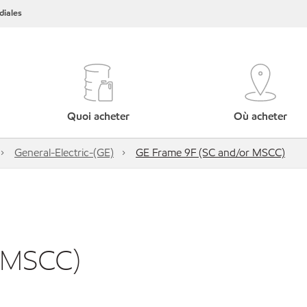
iales
Quoi acheter
Où acheter
General-Electric-(GE)
GE Frame 9F (SC and/or MSCC)
r MSCC)