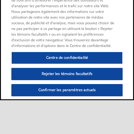
de suivi afin d'améliorer l'expérience des utilisateurs et
d'analyser les performances et le trafic sur notre site Web.
Nous partageons également des informations sur votre
utilisation de notre site avec nos partenaires de médias
sociaux, de publicité et d'analyse, mais vous pouvez choisir de
ne pas participer à ce partage en utilisant le bouton « Rejeter
les témoins facultatifs » ou en signalant les préférences
d'exclusion de votre navigateur. Vous trouverez davantage
d'informations et d'options dans le Centre de confidentialité.
Centre de confidentialité
Rejeter les témoins facultatifs
Confirmer les paramètres actuels