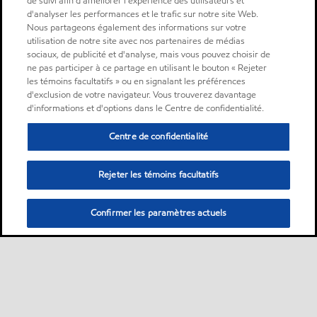
de suivi afin d'améliorer l'expérience des utilisateurs et
d'analyser les performances et le trafic sur notre site Web.
Nous partageons également des informations sur votre
utilisation de notre site avec nos partenaires de médias
sociaux, de publicité et d'analyse, mais vous pouvez choisir de
ne pas participer à ce partage en utilisant le bouton « Rejeter
les témoins facultatifs » ou en signalant les préférences
d'exclusion de votre navigateur. Vous trouverez davantage
d'informations et d'options dans le Centre de confidentialité.
Centre de confidentialité
Rejeter les témoins facultatifs
Confirmer les paramètres actuels