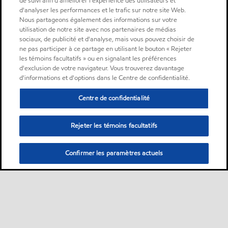
de suivi afin d'améliorer l'expérience des utilisateurs et
d'analyser les performances et le trafic sur notre site Web.
Nous partageons également des informations sur votre
utilisation de notre site avec nos partenaires de médias
sociaux, de publicité et d'analyse, mais vous pouvez choisir de
ne pas participer à ce partage en utilisant le bouton « Rejeter
les témoins facultatifs » ou en signalant les préférences
d'exclusion de votre navigateur. Vous trouverez davantage
d'informations et d'options dans le Centre de confidentialité.
Centre de confidentialité
Rejeter les témoins facultatifs
Confirmer les paramètres actuels