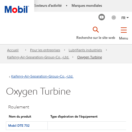
Secteurs d’activité
Marques mondiales
•
FR
Recherche sur le site web
Menu
Accueil
Pour les entreprises
Lubrifiants industriels
Kaifeng-Air-Separation-Group-Co.,-Ltd.
Oxygen Turbine
Kaifeng-Air-Separation-Group-Co.,-Ltd.
Oxygen Turbine
Roulement
Nom du produit
Type d’opération de l’équipement
Mobil DTE 732