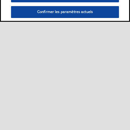
Confirmer les paramètres actuels
Sitemap
Nous contacter
Plan d’ accessibilité pluriannuel
•
•
•