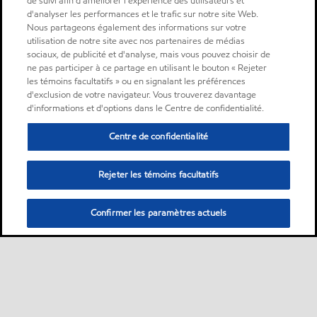
de suivi afin d'améliorer l'expérience des utilisateurs et
d'analyser les performances et le trafic sur notre site Web.
Nous partageons également des informations sur votre
utilisation de notre site avec nos partenaires de médias
sociaux, de publicité et d'analyse, mais vous pouvez choisir de
ne pas participer à ce partage en utilisant le bouton « Rejeter
les témoins facultatifs » ou en signalant les préférences
d'exclusion de votre navigateur. Vous trouverez davantage
d'informations et d'options dans le Centre de confidentialité.
Centre de confidentialité
Rejeter les témoins facultatifs
Confirmer les paramètres actuels