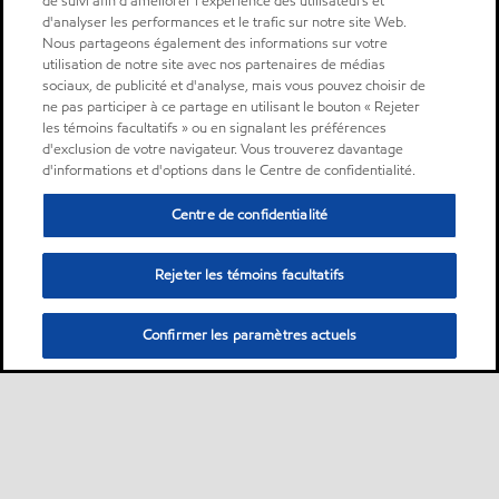
de suivi afin d'améliorer l'expérience des utilisateurs et
d'analyser les performances et le trafic sur notre site Web.
Nous partageons également des informations sur votre
utilisation de notre site avec nos partenaires de médias
sociaux, de publicité et d'analyse, mais vous pouvez choisir de
ne pas participer à ce partage en utilisant le bouton « Rejeter
les témoins facultatifs » ou en signalant les préférences
d'exclusion de votre navigateur. Vous trouverez davantage
d'informations et d'options dans le Centre de confidentialité.
Centre de confidentialité
Rejeter les témoins facultatifs
Confirmer les paramètres actuels