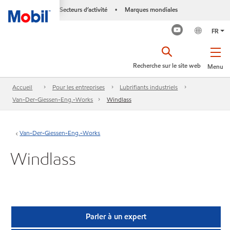
Secteurs d’activité
Marques mondiales
•
FR
Recherche sur le site web
Menu
Accueil
Pour les entreprises
Lubrifiants industriels
Van-Der-Giessen-Eng.-Works
Windlass
Van-Der-Giessen-Eng.-Works
Windlass
Parler à un expert