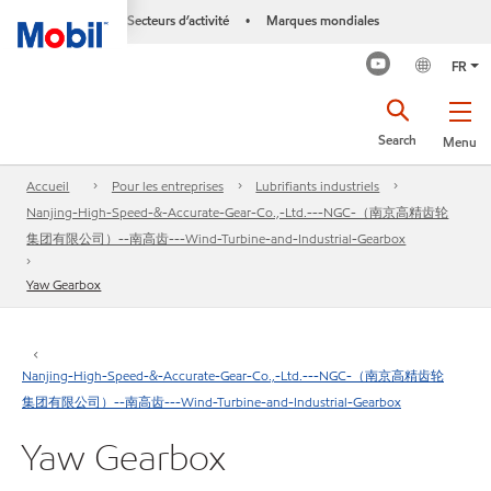
Secteurs d’activité
Marques mondiales
•
FR
Search
Menu
Accueil
Pour les entreprises
Lubrifiants industriels
Nanjing-High-Speed-&-Accurate-Gear-Co.,-Ltd.---NGC-（南京高精齿轮
集团有限公司）--南高齿---Wind-Turbine-and-Industrial-Gearbox
Yaw Gearbox
Nanjing-High-Speed-&-Accurate-Gear-Co.,-Ltd.---NGC-（南京高精齿轮
集团有限公司）--南高齿---Wind-Turbine-and-Industrial-Gearbox
Yaw Gearbox