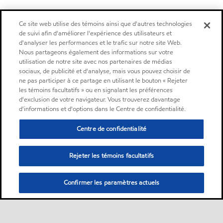
Ce site web utilise des témoins ainsi que d'autres technologies
de suivi afin d'améliorer l'expérience des utilisateurs et
d'analyser les performances et le trafic sur notre site Web.
Nous partageons également des informations sur votre
utilisation de notre site avec nos partenaires de médias
sociaux, de publicité et d'analyse, mais vous pouvez choisir de
ne pas participer à ce partage en utilisant le bouton « Rejeter
les témoins facultatifs » ou en signalant les préférences
d'exclusion de votre navigateur. Vous trouverez davantage
d'informations et d'options dans le Centre de confidentialité.
Centre de confidentialité
Rejeter les témoins facultatifs
Confirmer les paramètres actuels