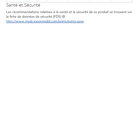
Santé et Sécurité
Les recommandations relatives à la santé et la sécurité de ce produit se trouvent sur
la fiche de données de sécurité (FDS) @
http://www.msds.exxonmobil.com/psims/psims.aspx