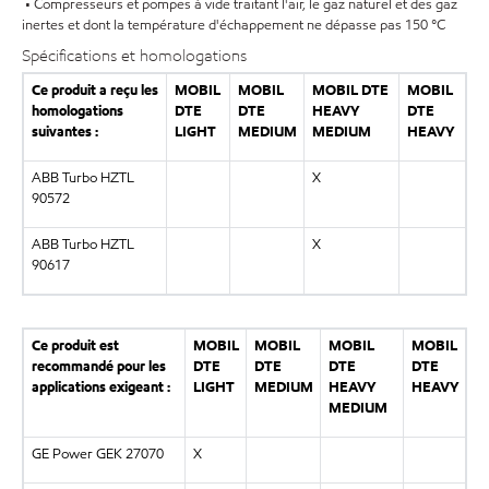
• Compresseurs et pompes à vide traitant l'air, le gaz naturel et des gaz
inertes et dont la température d'échappement ne dépasse pas 150 °C
Spécifications et homologations
Ce produit a reçu les
MOBIL
MOBIL
MOBIL DTE
MOBIL
homologations
DTE
DTE
HEAVY
DTE
suivantes :
LIGHT
MEDIUM
MEDIUM
HEAVY
ABB Turbo HZTL
X
90572
ABB Turbo HZTL
X
90617
Ce produit est
MOBIL
MOBIL
MOBIL
MOBIL
recommandé pour les
DTE
DTE
DTE
DTE
applications exigeant :
LIGHT
MEDIUM
HEAVY
HEAVY
MEDIUM
GE Power GEK 27070
X