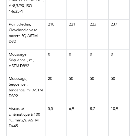
A/8,3/90, ISO
14635-1
Point d’éclair,
218
221
223
237
Cleveland à vase
ouvert, °C, ASTM
D92
Moussage,
0
0
0
0
Séquence I, ml,
ASTM D892
Moussage,
20
50
50
50
Séquence I,
tendance, ml, ASTM
D892
Viscosité
5,5
6,9
8,7
10,9
cinématique à 100
°C, mm2/s, ASTM
D445