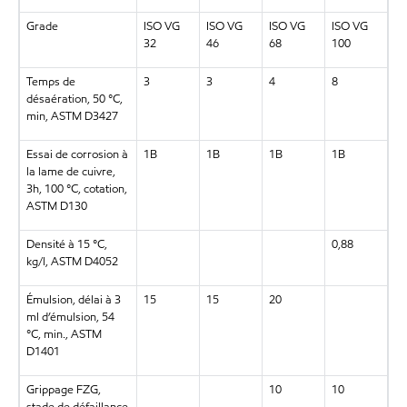
Grade
ISO VG
ISO VG
ISO VG
ISO VG
32
46
68
100
Temps de
3
3
4
8
désaération, 50 °C,
min, ASTM D3427
Essai de corrosion à
1B
1B
1B
1B
la lame de cuivre,
3h, 100 °C, cotation,
ASTM D130
Densité à 15 °C,
0,88
kg/l, ASTM D4052
Émulsion, délai à 3
15
15
20
ml d’émulsion, 54
°C, min., ASTM
D1401
Grippage FZG,
10
10
stade de défaillance,