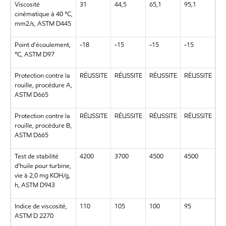
Viscosité
31
44,5
65,1
95,1
cinématique à 40 °C,
mm2/s, ASTM D445
Point d'écoulement,
-18
-15
-15
-15
°C, ASTM D97
Protection contre la
RÉUSSITE
RÉUSSITE
RÉUSSITE
RÉUSSITE
rouille, procédure A,
ASTM D665
Protection contre la
RÉUSSITE
RÉUSSITE
RÉUSSITE
RÉUSSITE
rouille, procédure B,
ASTM D665
Test de stabilité
4200
3700
4500
4500
d’huile pour turbine,
vie à 2,0 mg KOH/g,
h, ASTM D943
Indice de viscosité,
110
105
100
95
ASTM D 2270