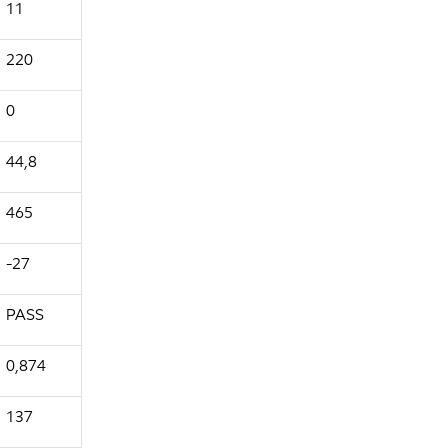
11
220
0
44,8
465
-27
PASS
0,874
137