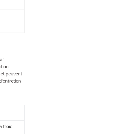
eur
ction
e et peuvent
d'entretien
à froid