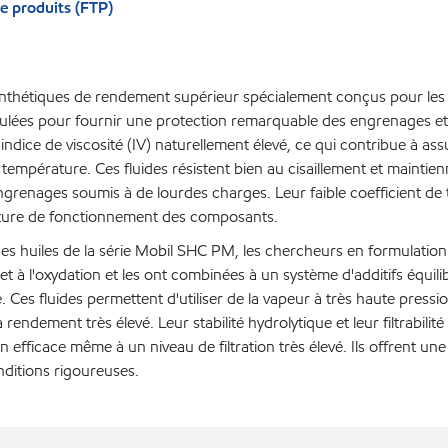
e produits (FTP)
ynthétiques de rendement supérieur spécialement conçus pour les s
mulées pour fournir une protection remarquable des engrenages et
n indice de viscosité (IV) naturellement élevé, ce qui contribue à
température. Ces fluides résistent bien au cisaillement et maintien
renages soumis à de lourdes charges. Leur faible coefficient de tra
ature de fonctionnement des composants.
es huiles de la série Mobil SHC PM, les chercheurs en formulation
et à l'oxydation et les ont combinées à un système d'additifs équi
Ces fluides permettent d'utiliser de la vapeur à très haute press
rendement très élevé. Leur stabilité hydrolytique et leur filtrab
on efficace même à un niveau de filtration très élevé. Ils offrent u
ditions rigoureuses.