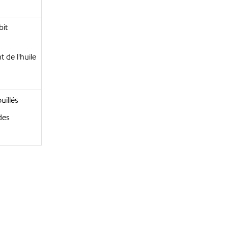
bit
 de l'huile
uillés
des