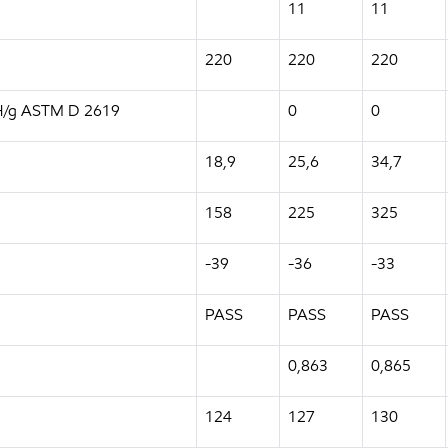
11
11
220
220
220
KOH/g ASTM D 2619
0
0
18,9
25,6
34,7
158
225
325
-39
-36
-33
PASS
PASS
PASS
0,863
0,865
124
127
130