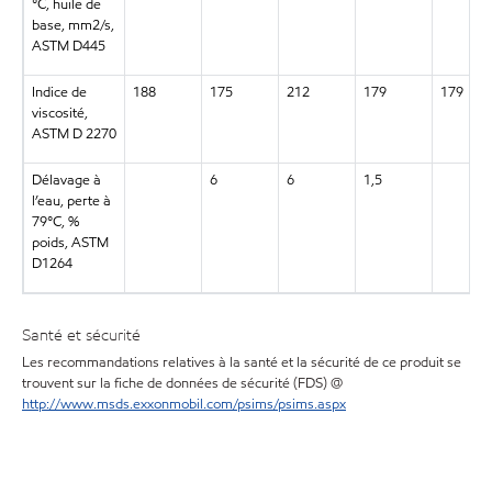
°C, huile de
base, mm2/s,
ASTM D445
Indice de
188
175
212
179
179
viscosité,
ASTM D 2270
Délavage à
6
6
1,5
l’eau, perte à
79°C, %
poids, ASTM
D1264
Santé et sécurité
Les recommandations relatives à la santé et la sécurité de ce produit se
trouvent sur la fiche de données de sécurité (FDS) @
http://www.msds.exxonmobil.com/psims/psims.aspx