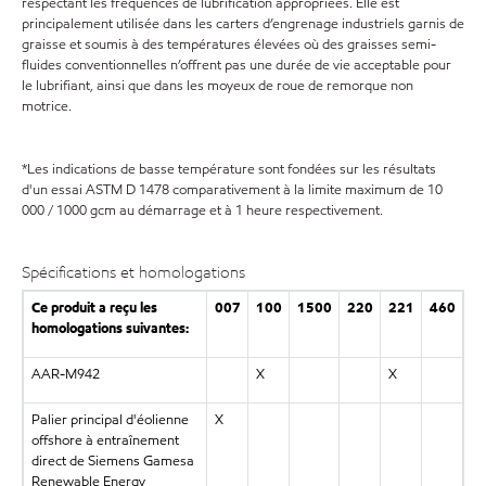
respectant les fréquences de lubrification appropriées. Elle est
principalement utilisée dans les carters d’engrenage industriels garnis de
graisse et soumis à des températures élevées où des graisses semi-
fluides conventionnelles n’offrent pas une durée de vie acceptable pour
le lubrifiant, ainsi que dans les moyeux de roue de remorque non
motrice.
*Les indications de basse température sont fondées sur les résultats
d'un essai ASTM D 1478 comparativement à la limite maximum de 10
000 / 1000 gcm au démarrage et à 1 heure respectivement.
Spécifications et homologations
Ce produit a reçu les
007
100
1500
220
221
460
homologations suivantes:
AAR-M942
X
X
Palier principal d'éolienne
X
offshore à entraînement
direct de Siemens Gamesa
Renewable Energy