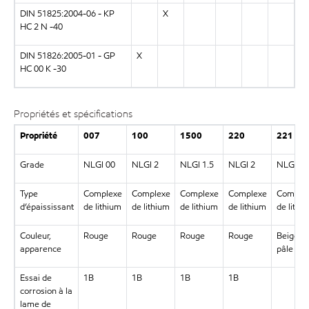
DIN 51825:2004-06 - KP
X
HC 2 N -40
DIN 51826:2005-01 - GP
X
HC 00 K -30
Propriétés et spécifications
Propriété
007
100
1500
220
221
Grade
NLGI 00
NLGI 2
NLGI 1.5
NLGI 2
NLGI 1
Type
Complexe
Complexe
Complexe
Complexe
Comple
d’épaississant
de lithium
de lithium
de lithium
de lithium
de lithi
Couleur,
Rouge
Rouge
Rouge
Rouge
Beige
apparence
pâle
Essai de
1B
1B
1B
1B
corrosion à la
lame de