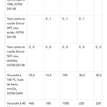
10%, ASTM
D6138
Test contre la
0 , 1
0 , 1
0 , 1
rouille Emcor
SKF, eau
acide, ASTM
D6138
Test contre la
0 , 0
0 , 0
0 , 0
0 , 0
0 , 0
rouille Emcor
SKF, eau
distillée,
ASTM D6138
Viscosité à
55,6
16,3
149
30,3
30,3
100 °C, huile
de base,
mm2/s,
ASTM D445
Viscosité à 40
460
100
1500
220
220