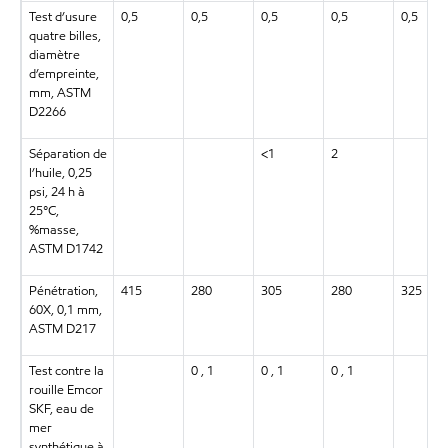
Test d’usure
0,5
0,5
0,5
0,5
0,5
quatre billes,
diamètre
d’empreinte,
mm, ASTM
D2266
Séparation de
<1
2
l’huile, 0,25
psi, 24 h à
25°C,
%masse,
ASTM D1742
Pénétration,
415
280
305
280
325
60X, 0,1 mm,
ASTM D217
Test contre la
0 , 1
0 , 1
0 , 1
rouille Emcor
SKF, eau de
mer
synthétique à