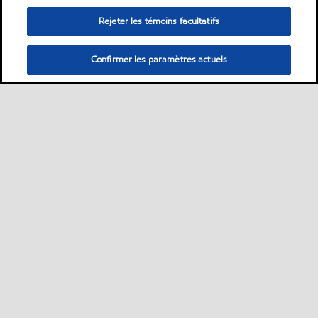
Rejeter les témoins facultatifs
Confirmer les paramètres actuels
Sitemap
Nous contacter
Plan d’ accessibilité pluriannuel
•
•
•