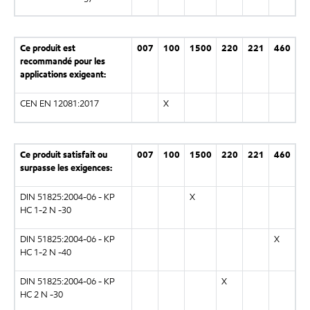
Ce produit est
007
100
1500
220
221
460
recommandé pour les
applications exigeant:
CEN EN 12081:2017
X
Ce produit satisfait ou
007
100
1500
220
221
460
surpasse les exigences:
DIN 51825:2004-06 - KP
X
HC 1-2 N -30
DIN 51825:2004-06 - KP
X
HC 1-2 N -40
DIN 51825:2004-06 - KP
X
HC 2 N -30