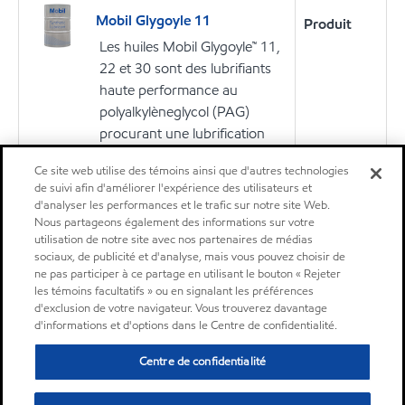
Mobil Glygoyle 11
Produit
Les huiles Mobil Glygoyle™ 11,
22 et 30 sont des lubrifiants
haute performance au
polyalkylèneglycol (PAG)
procurant une lubrification
remarquable aux
Ce site web utilise des témoins ainsi que d'autres technologies
engrenages, aux paliers et
de suivi afin d'améliorer l'expérience des utilisateurs et
aux systèmes de circulation
d'analyser les performances et le trafic sur notre site Web.
soumis à des températures
Nous partageons également des informations sur votre
utilisation de notre site avec nos partenaires de médias
extrêmes, bien au-delà de la
sociaux, de publicité et d'analyse, mais vous pouvez choisir de
capacité des huiles
ne pas participer à ce partage en utilisant le bouton « Rejeter
minérales.
les témoins facultatifs » ou en signalant les préférences
d'exclusion de votre navigateur. Vous trouverez davantage
d'informations et d'options dans le Centre de confidentialité.
Huile
Centre de confidentialité
Mobil Glygoyle 30
Produit