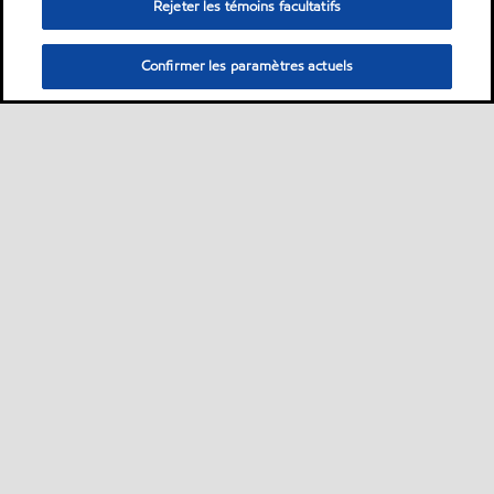
Rejeter les témoins facultatifs
Les huiles Mobil Glygoyle™ 11,
22 et 30 sont des lubrifiants
haute performance au
Confirmer les paramètres actuels
polyalkylèneglycol (PAG)
procurant une lubrification
remarquable aux
engrenages, aux paliers et
aux systèmes de circulation
soumis à des températures
extrêmes, bien au-delà de la
capacité des huiles
minérales.
Huile
Mobilgrease XHP🅪 222
Produit
Mobilgrease XHP 222 est
une graisse d'une très haute