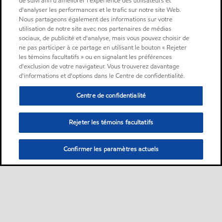
de suivi afin d'améliorer l'expérience des utilisateurs et
d'analyser les performances et le trafic sur notre site Web.
Nous partageons également des informations sur votre
utilisation de notre site avec nos partenaires de médias
sociaux, de publicité et d'analyse, mais vous pouvez choisir de
ne pas participer à ce partage en utilisant le bouton « Rejeter
les témoins facultatifs » ou en signalant les préférences
d'exclusion de votre navigateur. Vous trouverez davantage
d'informations et d'options dans le Centre de confidentialité.
Centre de confidentialité
Rejeter les témoins facultatifs
Confirmer les paramètres actuels