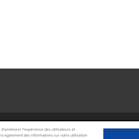
•
Centre de confidentialité (Ne pas vendre ou partager mes informations 
 d'améliorer l'expérience des utilisateurs et
ns également des informations sur votre utilisation