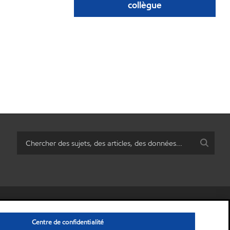
collègue
personnelles)
•
Énoncé de confidentialité
•
Avis de non-responsabilité
Centre de confidentialité
© Copyright 2003-
2026
ExxonMobil Corporation.
Tous droits réservés.