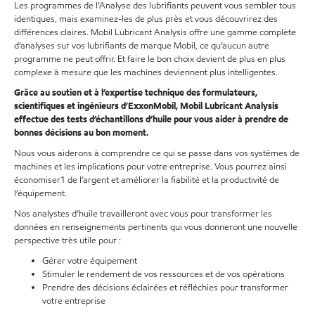
Les programmes de l’Analyse des lubrifiants peuvent vous sembler tous
identiques, mais examinez-les de plus près et vous découvrirez des
différences claires. Mobil Lubricant Analysis offre une gamme complète
d’analyses sur vos lubrifiants de marque Mobil, ce qu’aucun autre
programme ne peut offrir. Et faire le bon choix devient de plus en plus
complexe à mesure que les machines deviennent plus intelligentes.
Grâce au soutien et à l’expertise technique des formulateurs,
scientifiques et ingénieurs d’ExxonMobil, Mobil Lubricant Analysis
effectue des tests d’échantillons d’huile pour vous aider à prendre de
bonnes décisions au bon moment.
Nous vous aiderons à comprendre ce qui se passe dans vos systèmes de
machines et les implications pour votre entreprise. Vous pourrez ainsi
économiser1 de l’argent et améliorer la fiabilité et la productivité de
l’équipement.
Nos analystes d’huile travailleront avec vous pour transformer les
données en renseignements pertinents qui vous donneront une nouvelle
perspective très utile pour :
Gérer votre équipement
Stimuler le rendement de vos ressources et de vos opérations
Prendre des décisions éclairées et réfléchies pour transformer
votre entreprise