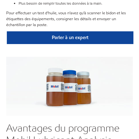
Plus besoin de remplir toutes les données à la main.
Pour effectuer un test d’huile, vous n’avez qu’à scanner le bidon et les
étiquettes des équipements, consigner les détails et envoyer un
échantillon par la poste.
Parler à un expert
Avantages du programme