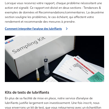
Lorsque vous recevrez votre rapport, chaque problème nécessitant une
action est signalé. Ce rapport est divisé en deux sections : Tendances &
exemples de données et Recommandations/commentaires. La deuxième
section souligne les problèmes, le cas échéant, qui affectent votre
rendement et recommande des mesures à prendre.
Comment interpréter l’analyse des lubrifiants
Kits de tests de lubrifiants
En plus de sa facilité de mise en place, notre service d’analyse de
lubrifiants justifie largement son investissement. Une fois inscrit, nous
vous enverrons un kit de test, que vous retournerez avec un échantillon