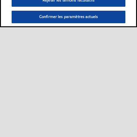
Rejeter les témoins facultatifs
Confirmer les paramètres actuels
Sitemap
Nous contacter
Plan d’ accessibilité pluriannuel
•
•
•