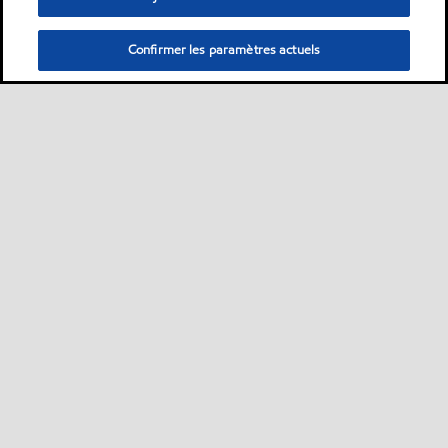
Confirmer les paramètres actuels
Sitemap
Nous contacter
Plan d’ accessibilité pluriannuel
•
•
•