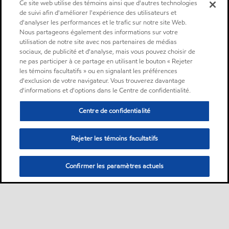
Ce site web utilise des témoins ainsi que d'autres technologies
de suivi afin d'améliorer l'expérience des utilisateurs et
d'analyser les performances et le trafic sur notre site Web.
Nous partageons également des informations sur votre
utilisation de notre site avec nos partenaires de médias
sociaux, de publicité et d'analyse, mais vous pouvez choisir de
ne pas participer à ce partage en utilisant le bouton « Rejeter
les témoins facultatifs » ou en signalant les préférences
d'exclusion de votre navigateur. Vous trouverez davantage
d'informations et d'options dans le Centre de confidentialité.
Centre de confidentialité
Rejeter les témoins facultatifs
Confirmer les paramètres actuels