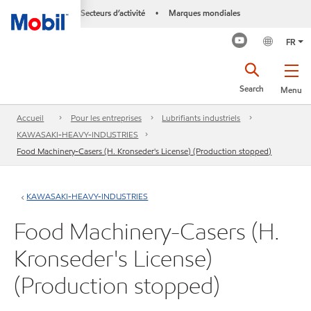
Secteurs d’activité
Marques mondiales
•
FR
Search
Menu
Accueil
Pour les entreprises
Lubrifiants industriels
KAWASAKI-HEAVY-INDUSTRIES
Food Machinery-Casers (H. Kronseder's License) (Production stopped)
KAWASAKI-HEAVY-INDUSTRIES
Food Machinery-Casers (H.
Kronseder's License)
(Production stopped)